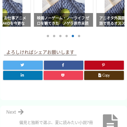
ぎ！お仕事アニメ
映画ノーゲーム・ノーライフ ゼ
アニオタ外国語
OBAKOを今更な
ロを観てきた ノゲラ原作未読
語で見るオスス
者にもオススメ！
よろしければシェアお願いします
Copy
Next
偏見と独断で選ぶ、夏に読みたい小説7冊