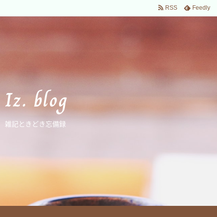
RSS
Feedly
Iz. blog
雑記ときどき忘備録